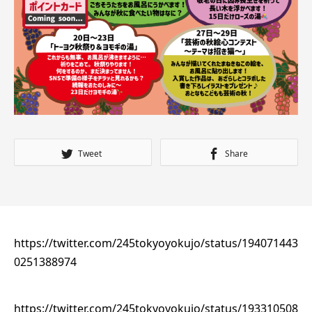
Tweet
Share
https://twitter.com/245tokyoyokujo/status/194071443
0251388974
https://twitter.com/245tokyoyokujo/status/193310508