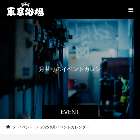
月
替
り
の
イ
ベ
ン
ト
カ
レ
ン
ダ
ー
で
EVENT
イベント
2025 9月イベントカレンダー