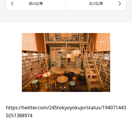
https://twitter.com/245tokyoyokujo/status/194071443
0251388974