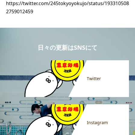
https://twitter.com/245tokyoyokujo/status/193310508
2759012459
日々の更新はSNSにて
Twitter
Instagram