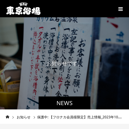
お
知
ら
せ
で
す
。
NEWS
お知らせ
保護中: 【フロナカ会員様限定】売上情報_2023年10月1日〜30日